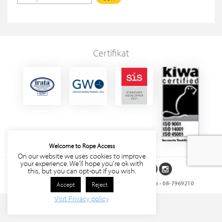
Certifikat
Welcome to Rope Access
On our website we uses cookies to improve
your experience. We'll hope you're ok with
Följ oss på sociala medier
this, but you can opt-out if you wish.
Rope Access Sverige AB
• Storgatan 27, 171 63 Solna •
08-7969210
Accept
Reject
Visit Privacy policy