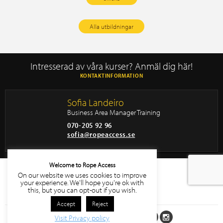
Alla utbildningar
Intresserad av våra kurser? Anmäl dig här!
KONTAKTINFORMATION
Sofia Landeiro
Business Area Manager Training
070-205 92 96
sofia@ropeaccess.se
Welcome to Rope Access
Certifikat
On our website we uses cookies to improve
your experience. We'll hope you're ok with
this, but you can opt-out if you wish.
Accept
Reject
Följ oss på sociala medier
Visit Privacy policy