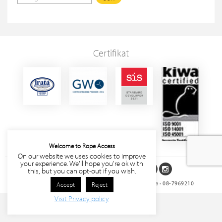
Certifikat
Welcome to Rope Access
On our website we uses cookies to improve
your experience. We'll hope you're ok with
Följ oss på sociala medier
this, but you can opt-out if you wish.
Rope Access Sverige AB
• Storgatan 27, 171 63 Solna •
08-7969210
Accept
Reject
Visit Privacy policy