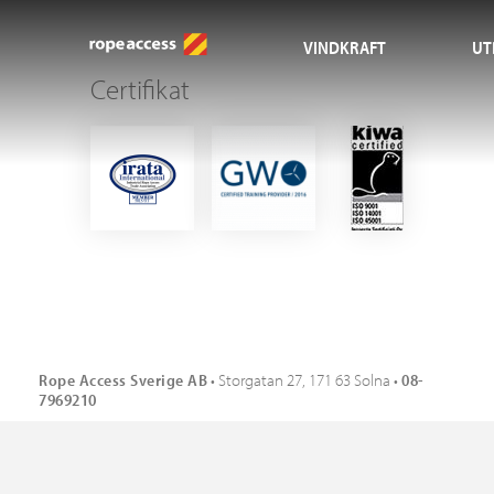
VINDKRAFT
UT
Certifikat
Rope Access Sverige AB
• Storgatan 27, 171 63 Solna •
08-
7969210