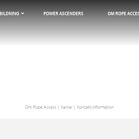
BILDNING
POWER ASCENDERS
OM ROPE ACCE
Om
Rope Access
Karriär
Kontakt information