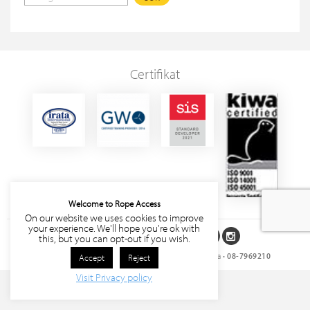
Certifikat
Welcome to Rope Access
On our website we uses cookies to improve
your experience. We'll hope you're ok with
Följ oss på sociala medier
this, but you can opt-out if you wish.
Rope Access Sverige AB
• Storgatan 27, 171 63 Solna •
08-7969210
Accept
Reject
Visit Privacy policy