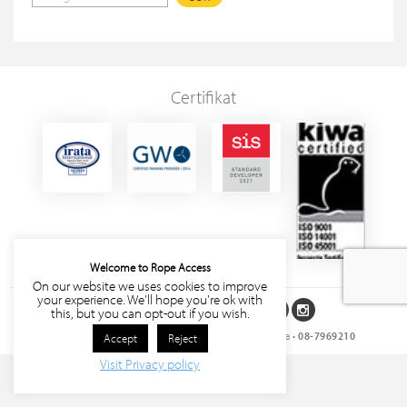
Certifikat
Welcome to Rope Access
On our website we uses cookies to improve
your experience. We'll hope you're ok with
Följ oss på sociala medier
this, but you can opt-out if you wish.
Rope Access Sverige AB
• Storgatan 27, 171 63 Solna •
08-7969210
Accept
Reject
Visit Privacy policy