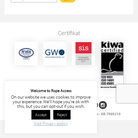
Certifikat
Welcome to Rope Access
On our website we uses cookies to improve
your experience. We'll hope you're ok with
Följ oss på sociala medier
this, but you can opt-out if you wish.
Rope Access Sverige AB
• Storgatan 27, 171 63 Solna •
08-7969210
Accept
Reject
Visit Privacy policy