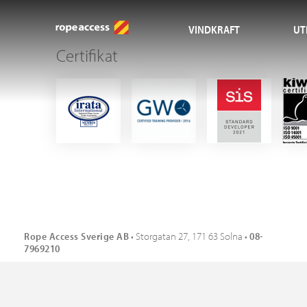
VINDKRAFT
UT
Certifikat
Rope Access Sverige AB
• Storgatan 27, 171 63 Solna •
08-
7969210