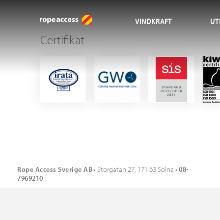
VINDKRAFT
UT
Certifikat
Rope Access Sverige AB
• Storgatan 27, 171 63 Solna •
08-
7969210