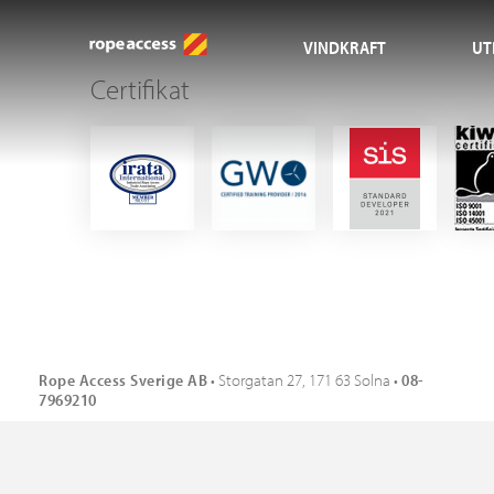
VINDKRAFT
UT
Certifikat
Rope Access Sverige AB
• Storgatan 27, 171 63 Solna •
08-
7969210