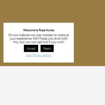
Welcome to Rope Access
On our website we uses cookies to improve
your experience. We'll hope you're ok with
this, but you can opt-out if you wish.
Accept
Reject
Visit Privacy policy
Ledsen, men du letar efter något