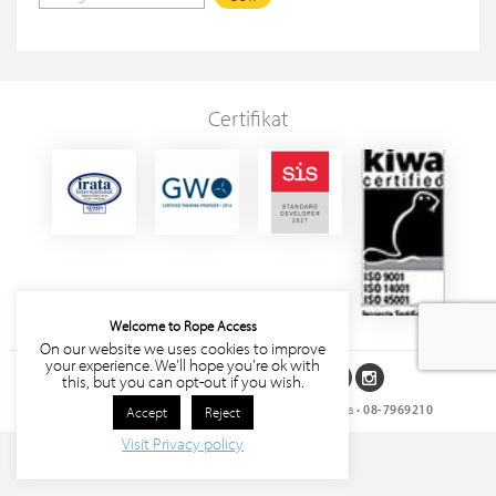
Certifikat
Welcome to Rope Access
On our website we uses cookies to improve
your experience. We'll hope you're ok with
Följ oss på sociala medier
this, but you can opt-out if you wish.
Rope Access Sverige AB
• Storgatan 27, 171 63 Solna •
08-7969210
Accept
Reject
Visit Privacy policy