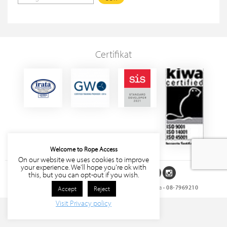
Certifikat
Welcome to Rope Access
On our website we uses cookies to improve
your experience. We'll hope you're ok with
Följ oss på sociala medier
this, but you can opt-out if you wish.
Rope Access Sverige AB
• Storgatan 27, 171 63 Solna •
08-7969210
Accept
Reject
Visit Privacy policy