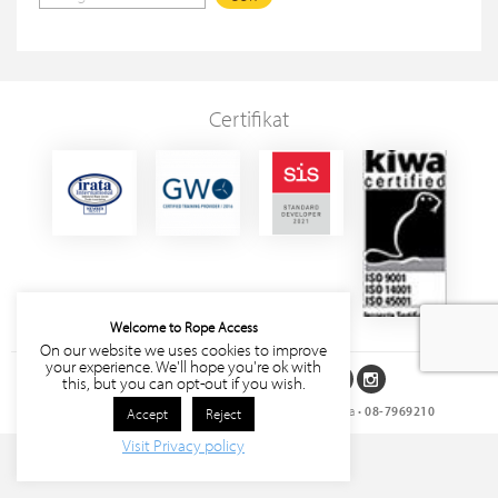
Certifikat
Welcome to Rope Access
On our website we uses cookies to improve
your experience. We'll hope you're ok with
Följ oss på sociala medier
this, but you can opt-out if you wish.
Rope Access Sverige AB
• Storgatan 27, 171 63 Solna •
08-7969210
Accept
Reject
Visit Privacy policy