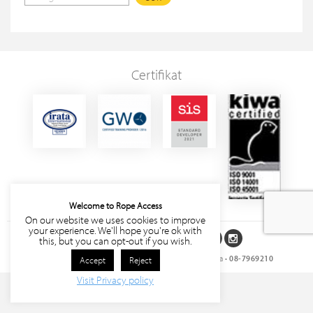
Certifikat
Welcome to Rope Access
On our website we uses cookies to improve
your experience. We'll hope you're ok with
Följ oss på sociala medier
this, but you can opt-out if you wish.
Rope Access Sverige AB
• Storgatan 27, 171 63 Solna •
08-7969210
Accept
Reject
Visit Privacy policy